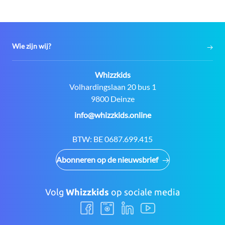
Wie zijn wij?
Contact:
Whizzkids
Adres:
Volhardingslaan 20 bus 1
9800 Deinze
E-
info@whizzkids.online
mail:
BTW:
BE 0687.699.415
Abonneren op de nieuwsbrief
Volg
Whizzkids
op sociale media
Volg
Volg
Volg
Volg
ons
ons
ons
ons