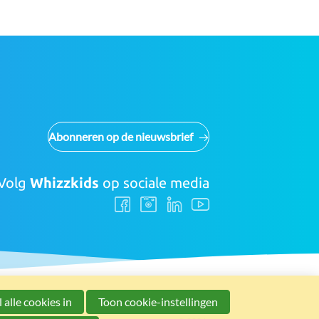
Abonneren op de nieuwsbrief
Volg
Whizzkids
op sociale media
Volg
Volg
Volg
Volg
ons
ons
ons
ons
Facebook
Instagram
LinkedIn
Youtube
 alle cookies in
Toon cookie-instellingen
Nieuwsbrief
Wedstrijdreglement
Doelstellingen