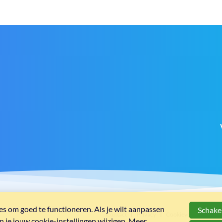
s om goed te functioneren. Als je wilt aanpassen
Schakel
Contact
Privacy
Cookievoorkeuren
 je jouw cookie-instellingen wijzigen. Meer