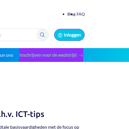
Blog
FAQ
Inloggen
Zoek:
eun ons
Inschrijven voor de wedstrijd
h.v. ICT-tips
gitale basisvaardigheden met de focus op