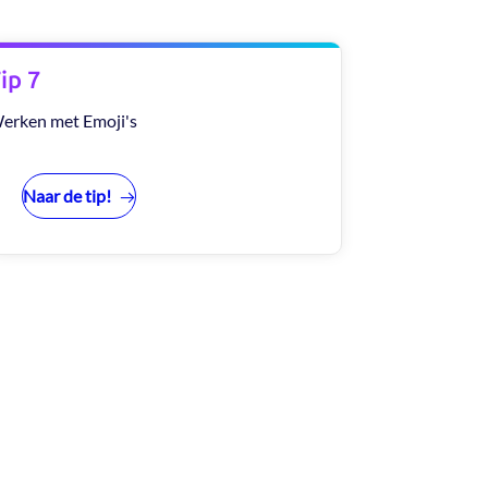
ip 7
erken met Emoji's
Naar de tip!