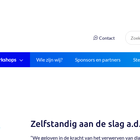
Zoek:
Contact
kshops
Wie zijn wij?
Sponsors en partners
St
Zelfstandig aan de slag a.d.
“We geloven in de kracht van het verwerven van di