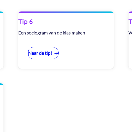
Tip 6
T
Een sociogram van de klas maken
W
Naar de tip!