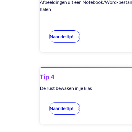
Afbeeldingen uit een Notebook/Word-besta
halen
Naar de tip!
Tip 4
De rust bewaken in je klas
Naar de tip!