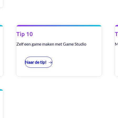
Tip 10
T
n
Zelf een game maken met Game Studio
M
Naar de tip!