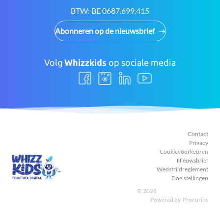
BTW:
BE 0687.699.415
Abonneren op de nieuwsbrief
Volg
Whizzkids
op sociale media
Volg
Volg
Volg
Volg
ons
ons
ons
ons
Facebook
Instagram
LinkedIn
Youtube
Contact
Privacy
Cookievoorkeuren
Nieuwsbrief
Wedstrijdreglement
Doelstellingen
© 2026
Powered by
Procurios