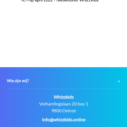
Wie zijn wij?
Contact:
Whizzkids
Adres:
Volhardingslaan 20 bus 1
9800 Deinze
E-
info@whizzkids.online
mail: