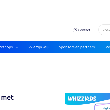
Zoek:
Contact
kshops
Wie zijn wij?
Sponsors en partners
St
g met