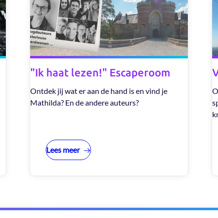
"Ik haat lezen!" Escaperoom
V
Ontdek jij wat er aan de hand is en vind je
O
Mathilda? En de andere auteurs?
s
k
Lees meer