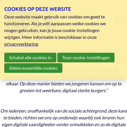
COOKIES OP DEZE WEBSITE
Deze website maakt gebruik van cookies om goed te
Blog
FAQ
functioneren. Als je wilt aanpassen welke cookies we
mogen gebruiken, kan je jouw cookie-instellingen
wijzigen. Meer informatie is beschikbaar in onze
privacyverklaring
.
Interactieve workshop
Schakel alle cookies in
Toon cookie-instellingen
Alleen essentiële cookies
“We geloven in de kracht van het verwerven van digitale
basisvaardigheden met de focus op samenwerken en leren van
elkaar. Op deze manier bieden we jongeren kansen om op te
groeien tot weerbare, digitaal sterke burgers.”
Om iedereen, onafhankelijk van de sociale achtergrond, deze kans
te bieden, richten we ons op onderwijs waarbij ook leraren hun
eigen digitale vaardigheden verder ontwikkelen en zo de digitale