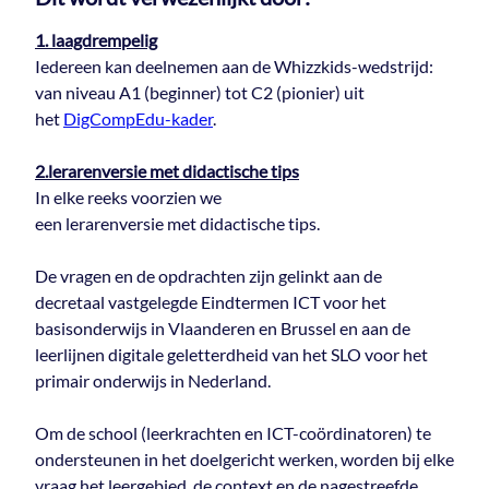
1. laagdrempelig
Iedereen kan deelnemen aan de Whizzkids-wedstrijd:
van niveau A1 (beginner) tot C2 (pionier) uit
het
DigCompEdu-kader
.
2.lerarenversie met didactische tips
In elke reeks voorzien we
een lerarenversie met didactische tips.
De vragen en de opdrachten zijn gelinkt aan de
decretaal vastgelegde Eindtermen ICT voor het
basisonderwijs in Vlaanderen en Brussel en aan de
leerlijnen digitale geletterdheid van het SLO voor het
primair onderwijs in Nederland.
Om de school (leerkrachten en ICT-coördinatoren) te
ondersteunen in het doelgericht werken, worden bij elke
vraag het leergebied, de context en de nagestreefde