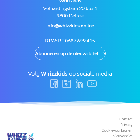
Contact:
Whizzkids
Adres:
Volhardingslaan 20 bus 1
9800 Deinze
E-
info@whizzkids.online
mail:
BTW:
BE 0687.699.415
Abonneren op de nieuwsbrief
Volg
Whizzkids
op sociale media
Volg
Volg
Volg
Volg
ons
ons
ons
ons
Facebook
Instagram
LinkedIn
Youtube
Contact
Privacy
Cookievoorkeuren
Nieuwsbrief