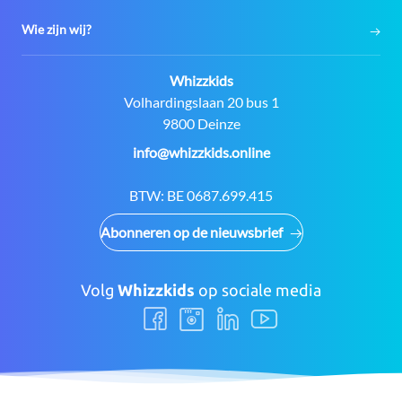
Wie zijn wij?
Contact:
Whizzkids
Adres:
Volhardingslaan 20 bus 1
9800 Deinze
E-
info@whizzkids.online
mail:
BTW:
BE 0687.699.415
Abonneren op de nieuwsbrief
Volg
Whizzkids
op sociale media
Volg
Volg
Volg
Volg
ons
ons
ons
ons
Facebook
Instagram
LinkedIn
Youtube