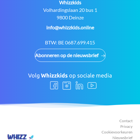
Contact:
Whizzkids
Adres:
Volhardingslaan 20 bus 1
9800 Deinze
E-
info@whizzkids.online
mail:
BTW:
BE 0687.699.415
Abonneren op de nieuwsbrief
Volg
Whizzkids
op sociale media
Volg
Volg
Volg
Volg
ons
ons
ons
ons
Facebook
Instagram
LinkedIn
Youtube
Contact
Privacy
Cookievoorkeuren
Nieuwsbrief