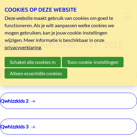
COOKIES OP DEZE WEBSITE
Deze website maakt gebruik van cookies om goed te
functioneren. Als je wilt aanpassen welke cookies we
mogen gebruiken, kan je jouw cookie-instellingen
wijzigen. Meer informatie is beschikbaar in onze
Overzicht Qwhizzkids 2021 - 2022
privacyverklaring
.
Schakel alle cookies in
Toon cookie-instellingen
Alleen essentiële cookies
Qwhizzkids 1
Qwhizzkids 2
Qwhizzkids 3