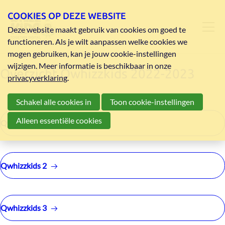
COOKIES OP DEZE WEBSITE
Deze website maakt gebruik van cookies om goed te
functioneren. Als je wilt aanpassen welke cookies we
mogen gebruiken, kan je jouw cookie-instellingen
wijzigen. Meer informatie is beschikbaar in onze
Overzicht Qwhizzkids 2022-2023
privacyverklaring
.
Schakel alle cookies in
Toon cookie-instellingen
Alleen essentiële cookies
Qwhizzkids 1
Qwhizzkids 2
Qwhizzkids 3