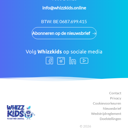
E-
info@whizzkids.online
mail:
BTW:
BE 0687.699.415
Abonneren op de nieuwsbrief
Volg
Whizzkids
op sociale media
Volg
Volg
Volg
Volg
ons
ons
ons
ons
Facebook
Instagram
LinkedIn
Youtube
Contact
Privacy
Cookievoorkeuren
Nieuwsbrief
Wedstrijdreglement
Doelstellingen
© 2026