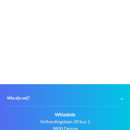
Wie zijn wij?
Contact:
Whizzkids
Adres:
Volhardingslaan 20 bus 1
9800 Deinze