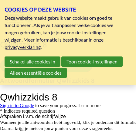
COOKIES OP DEZE WEBSITE
Deze website maakt gebruik van cookies om goed te
functioneren. Als je wilt aanpassen welke cookies we
mogen gebruiken, kan je jouw cookie-instellingen
wijzigen. Meer informatie is beschikbaar in onze
Qwhizzkids 8
privacyverklaring
.
Schakel alle cookies in
Toon cookie-instellingen
vragenreeks Qwhizzkids 8 pdf
Alleen essentiële cookies
Antwoordformulier Qwhizzkids 8