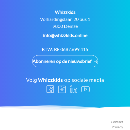
Contact:
Whizzkids
Adres:
Volhardingslaan 20 bus 1
9800 Deinze
E-
info@whizzkids.online
mail:
BTW:
BE 0687.699.415
Abonneren op de nieuwsbrief
Volg
Whizzkids
op sociale media
Volg
Volg
Volg
Volg
ons
ons
ons
ons
Facebook
Instagram
LinkedIn
Youtube
Contact
Privacy