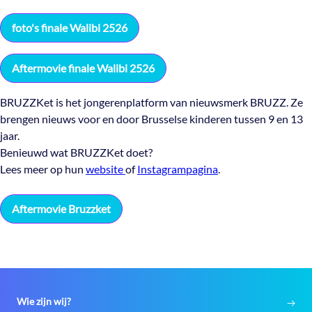
foto's finale Walibi 2526
Aftermovie finale Walibi 2526
BRUZZKet is het jongerenplatform van nieuwsmerk BRUZZ. Ze
brengen nieuws voor en door Brusselse kinderen tussen 9 en 13
jaar.
Benieuwd wat BRUZZKet doet?
Lees meer op hun
website
of
Instagrampagina
.
Aftermovie Bruzzket
Wie zijn wij?