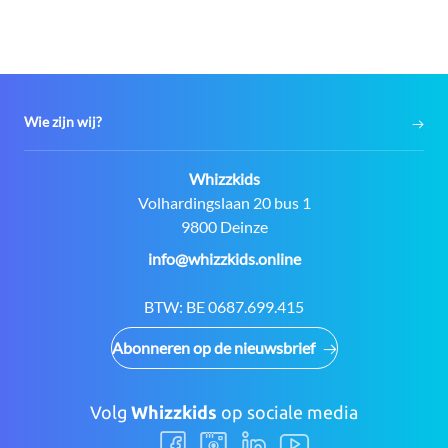
Wie zijn wij?
Contact:
Whizzkids
Adres:
Volhardingslaan 20 bus 1
9800 Deinze
E-
info@whizzkids.online
mail:
BTW:
BE 0687.699.415
Abonneren op de nieuwsbrief
Volg
Whizzkids
op sociale media
Volg
Volg
Volg
Volg