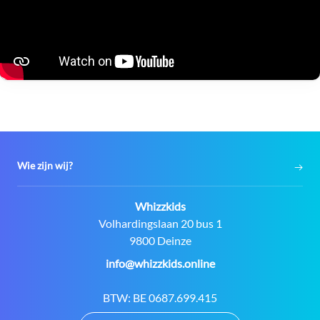
Wie zijn wij?
Contact:
Whizzkids
Adres:
Volhardingslaan 20 bus 1
9800 Deinze
E-
info@whizzkids.online
mail:
BTW:
BE 0687.699.415