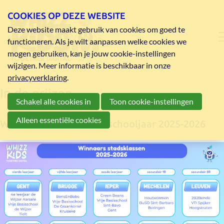
COOKIES OP DEZE WEBSITE
Deze website maakt gebruik van cookies om goed te
functioneren. Als je wilt aanpassen welke cookies we
mogen gebruiken, kan je jouw cookie-instellingen
wijzigen. Meer informatie is beschikbaar in onze
privacyverklaring
.
In de prijzen
Schakel alle cookies in
Toon cookie-instellingen
Alleen essentiële cookies
Winnaars stadsklassen schooljaar 2025-2026