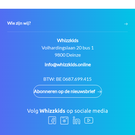
Wie zijn wij?
Contact:
Whizzkids
Adres:
Volhardingslaan 20 bus 1
9800 Deinze
E-
info@whizzkids.online
mail:
BTW:
BE 0687.699.415
Abonneren op de nieuwsbrief
Volg
Whizzkids
op sociale media
Volg
Volg
Volg
Volg
ons
ons
ons
ons
Facebook
Instagram
LinkedIn
Youtube