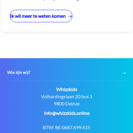
Ik wil meer te weten komen
Wie zijn wij?
Contact:
Whizzkids
Adres:
Volhardingslaan 20 bus 1
9800 Deinze
E-
info@whizzkids.online
mail:
BTW:
BE 0687.699.415