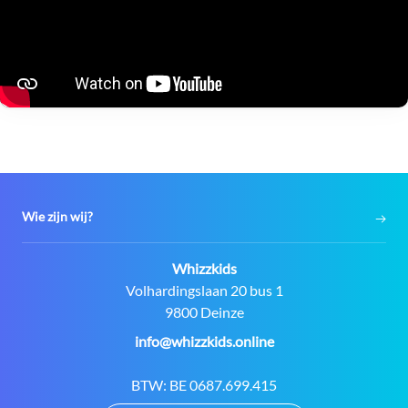
Wie zijn wij?
Contact:
Whizzkids
Adres:
Volhardingslaan 20 bus 1
9800 Deinze
E-
info@whizzkids.online
mail:
BTW:
BE 0687.699.415