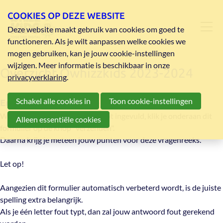
COOKIES OP DEZE WEBSITE
Deze website maakt gebruik van cookies om goed te
functioneren. Als je wilt aanpassen welke cookies we
mogen gebruiken, kan je jouw cookie-instellingen
wijzigen. Meer informatie is beschikbaar in onze
Overzicht Qwhizzkids 2023-2024
privacyverklaring
.
Schakel alle cookies in
Toon cookie-instellingen
Enkele afspraken bij het invullen van de forms
Wanneer je alle antwoorden hebt ingevuld, klik je onderaan dit
Alleen essentiële cookies
formulier op de knop "verzenden".
Daarna krijg je meteen jouw punten voor deze vragenreeks.
Let op!
Aangezien dit formulier automatisch verbeterd wordt, is de juiste
spelling extra belangrijk.
Als je één letter fout typt, dan zal jouw antwoord fout gerekend