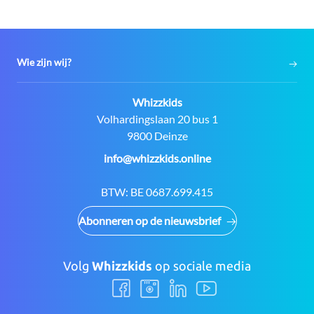
Wie zijn wij?
Contact:
Whizzkids
Adres:
Volhardingslaan 20 bus 1
9800 Deinze
E-
info@whizzkids.online
mail:
BTW:
BE 0687.699.415
Abonneren op de nieuwsbrief
Volg
Whizzkids
op sociale media
Volg
Volg
Volg
Volg
ons
ons
ons
ons