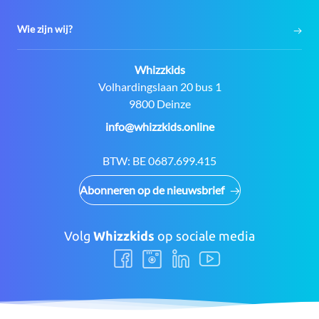
Wie zijn wij?
Contact:
Whizzkids
Adres:
Volhardingslaan 20 bus 1
9800 Deinze
E-
info@whizzkids.online
mail:
BTW:
BE 0687.699.415
Abonneren op de nieuwsbrief
Volg
Whizzkids
op sociale media
Volg
Volg
Volg
Volg
ons
ons
ons
ons
Facebook
Instagram
LinkedIn
Youtube