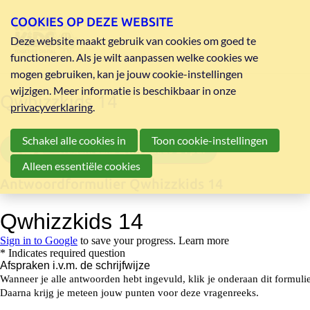
COOKIES OP DEZE WEBSITE
Deze website maakt gebruik van cookies om goed te
functioneren. Als je wilt aanpassen welke cookies we
mogen gebruiken, kan je jouw cookie-instellingen
wijzigen. Meer informatie is beschikbaar in onze
Qwhizzkids 14
privacyverklaring
.
Schakel alle cookies in
Toon cookie-instellingen
vragenreeks Qwhizzkids 14 pdf
Alleen essentiële cookies
Antwoordformulier Qwhizzkids 14