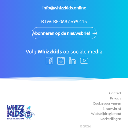
E-
info@whizzkids.online
mail:
BTW:
BE 0687.699.415
Abonneren op de nieuwsbrief
Volg
Whizzkids
op sociale media
Volg
Volg
Volg
Volg
ons
ons
ons
ons
Facebook
Instagram
LinkedIn
Youtube
Contact
Privacy
Cookievoorkeuren
Nieuwsbrief
Wedstrijdreglement
Doelstellingen
© 2026