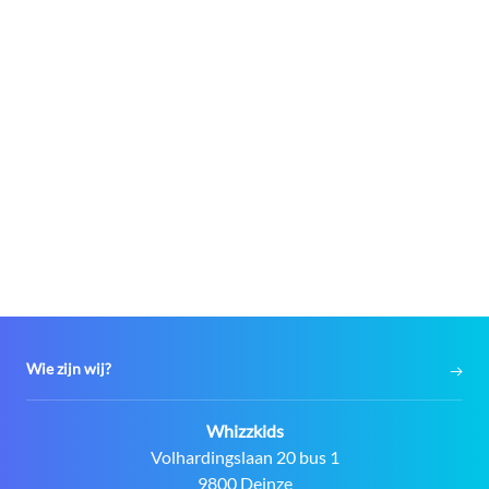
Wie zijn wij?
Contact:
Whizzkids
Adres:
Volhardingslaan 20 bus 1
9800 Deinze