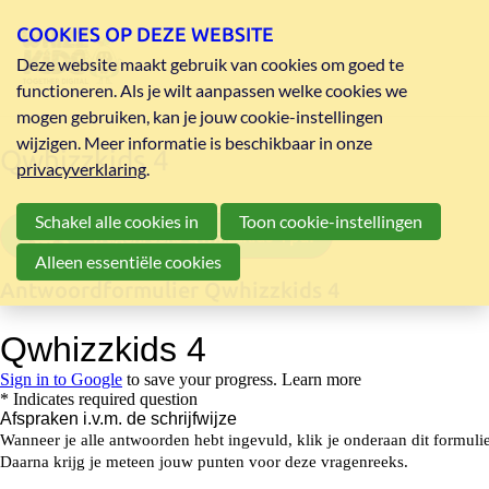
COOKIES OP DEZE WEBSITE
Deze website maakt gebruik van cookies om goed te
functioneren. Als je wilt aanpassen welke cookies we
mogen gebruiken, kan je jouw cookie-instellingen
wijzigen. Meer informatie is beschikbaar in onze
Qwhizzkids 4
privacyverklaring
.
Schakel alle cookies in
Toon cookie-instellingen
vragenreeks Qwhizzkids 4 pdf
Alleen essentiële cookies
Antwoordformulier Qwhizzkids 4