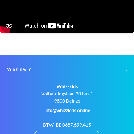
Wie zijn wij?
Contact:
Whizzkids
Adres:
Volhardingslaan 20 bus 1
9800 Deinze
E-
info@whizzkids.online
mail:
BTW:
BE 0687.699.415