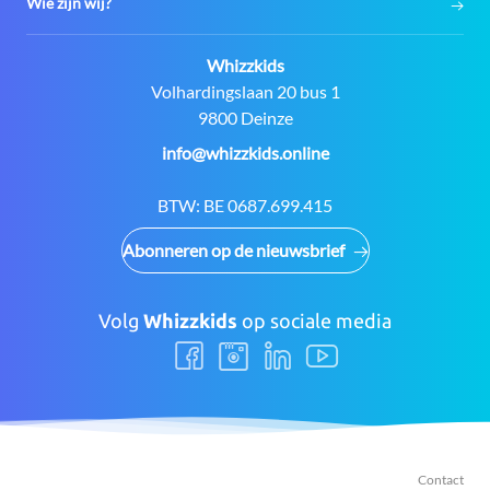
Wie zijn wij?
Contact:
Whizzkids
Adres:
Volhardingslaan 20 bus 1
9800 Deinze
E-
info@whizzkids.online
mail:
BTW:
BE 0687.699.415
Abonneren op de nieuwsbrief
Volg
Whizzkids
op sociale media
Volg
Volg
Volg
Volg
ons
ons
ons
ons
Facebook
Instagram
LinkedIn
Youtube
Contact