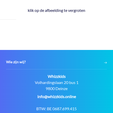
klik op de afbeelding te vergroten
Wie zijn wij?
Contact:
Whizzkids
Adres:
Volhardingslaan 20 bus 1
9800 Deinze
E-
info@whizzkids.online
mail:
BTW:
BE 0687.699.415