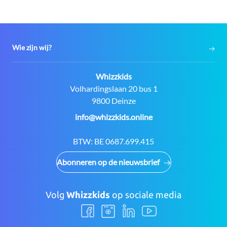
Wie zijn wij?
Contact:
Whizzkids
Adres:
Volhardingslaan 20 bus 1
9800 Deinze
E-
info@whizzkids.online
mail:
BTW:
BE 0687.699.415
Abonneren op de nieuwsbrief
Volg
Whizzkids
op sociale media
Volg
Volg
Volg
Volg
ons
ons
ons
ons