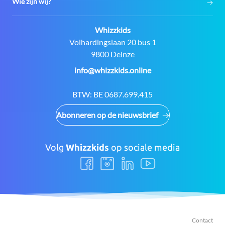
Wie zijn wij?
Contact:
Whizzkids
Adres:
Volhardingslaan 20 bus 1
9800 Deinze
E-
info@whizzkids.online
mail:
BTW:
BE 0687.699.415
Abonneren op de nieuwsbrief
Volg
Whizzkids
op sociale media
Volg
Volg
Volg
Volg
ons
ons
ons
ons
Facebook
Instagram
LinkedIn
Youtube
Contact