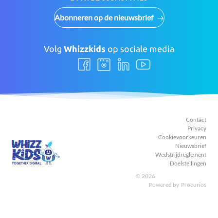
Abonneren op de nieuwsbrief
Volg
Whizzkids
op sociale media
Volg
Volg
Volg
Volg
ons
ons
ons
ons
Facebook
Instagram
LinkedIn
Youtube
Contact
Privacy
Cookievoorkeuren
Nieuwsbrief
Wedstrijdreglement
Doelstellingen
© 2026
Powered by
Procurios