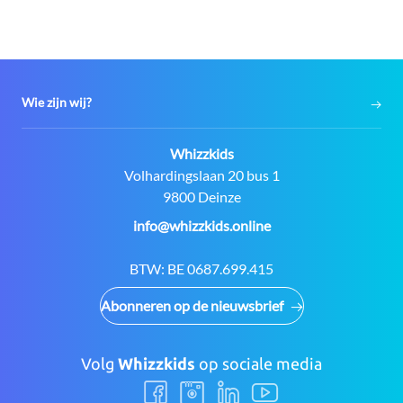
Wie zijn wij?
Contact:
Whizzkids
Adres:
Volhardingslaan 20 bus 1
9800 Deinze
E-
info@whizzkids.online
mail:
BTW:
BE 0687.699.415
Abonneren op de nieuwsbrief
Volg
Whizzkids
op sociale media
Volg
Volg
Volg
Volg