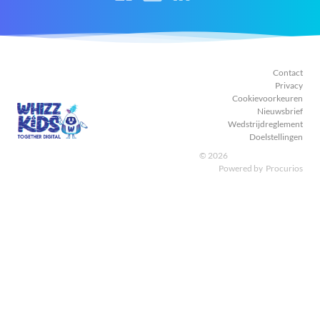
ons
ons
ons
ons
Facebook
Instagram
LinkedIn
Youtube
Contact
Privacy
Cookievoorkeuren
Nieuwsbrief
Wedstrijdreglement
Doelstellingen
© 2026
Powered by
Procurios