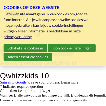
COOKIES OP DEZE WEBSITE
Deze website maakt gebruik van cookies om goed te
functioneren. Als je wilt aanpassen welke cookies we
mogen gebruiken, kan je jouw cookie-instellingen
wijzigen. Meer informatie is beschikbaar in onze
Qwhizzkids 10
privacyverklaring
.
Schakel alle cookies in
Toon cookie-instellingen
vragenreeks Qwhizzkids 10 pdf
Alleen essentiële cookies
Antwoordformulier Qwhizzkids 10