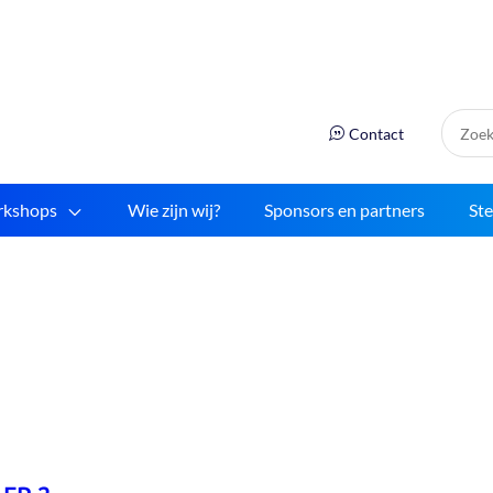
Zoek:
Contact
kshops
Wie zijn wij?
Sponsors en partners
St