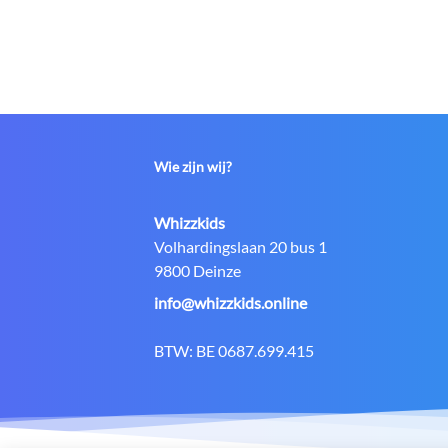
Wie zijn wij?
Contact:
Whizzkids
Adres:
Volhardingslaan 20 bus 1
9800 Deinze
E-
info@whizzkids.online
mail:
BTW:
BE 0687.699.415