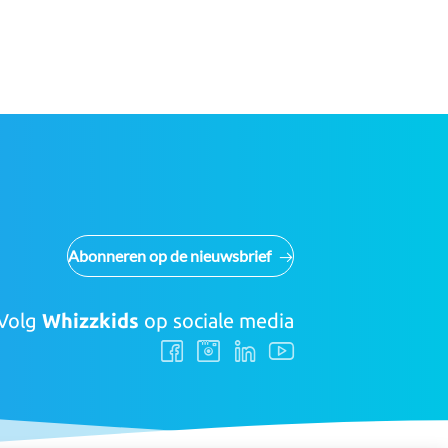
Abonneren op de nieuwsbrief
Volg
Whizzkids
op sociale media
Volg
Volg
Volg
Volg
ons
ons
ons
ons
Facebook
Instagram
LinkedIn
Youtube