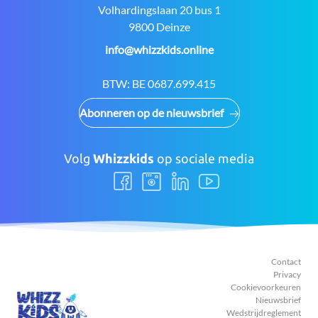
Adres:
Volhardingslaan 20 bus 1
9800 Deinze
E-
info@whizzkids.online
mail:
BTW:
BE 0687.699.415
Abonneren op de nieuwsbrief
Volg
Whizzkids
op sociale media
Volg
Volg
Volg
Volg
ons
ons
ons
ons
Facebook
Instagram
LinkedIn
Youtube
Contact
Privacy
Cookievoorkeuren
Nieuwsbrief
Wedstrijdreglement