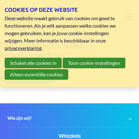
COOKIES OP DEZE WEBSITE
Deze website maakt gebruik van cookies om goed te
functioneren. Als je wilt aanpassen welke cookies we
mogen gebruiken, kan je jouw cookie-instellingen
wijzigen. Meer informatie is beschikbaar in onze
Opdracht Hogescholen
privacyverklaring
.
lerarenopleiding
Schakel alle cookies in
Toon cookie-instellingen
Alleen essentiële cookies
Opdracht Automatus
Wie zijn wij?
Contact:
Whizzkids