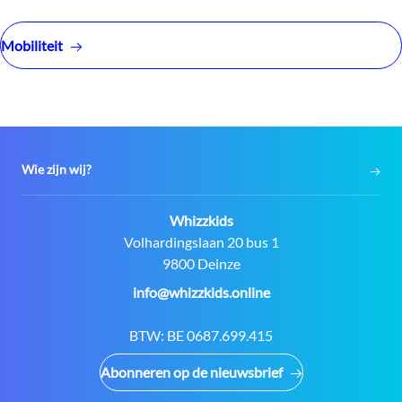
Mobiliteit
Wie zijn wij?
Contact:
Whizzkids
Adres:
Volhardingslaan 20 bus 1
9800 Deinze
E-
info@whizzkids.online
mail:
BTW:
BE 0687.699.415
Abonneren op de nieuwsbrief