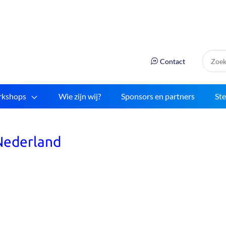
Zoek:
Contact
kshops
Wie zijn wij?
Sponsors en partners
St
Nederland