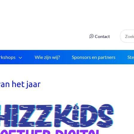
Zoek:
Contact
kshops
Wie zijn wij?
Sponsors en partners
St
an het jaar