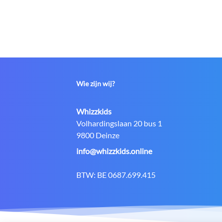
Wie zijn wij?
Contact:
Whizzkids
Adres:
Volhardingslaan 20 bus 1
9800 Deinze
E-
info@whizzkids.online
mail:
BTW:
BE 0687.699.415