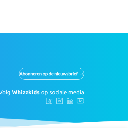
Abonneren op de nieuwsbrief
Volg
Whizzkids
op sociale media
Volg
Volg
Volg
Volg
ons
ons
ons
ons
Facebook
Instagram
LinkedIn
Youtube