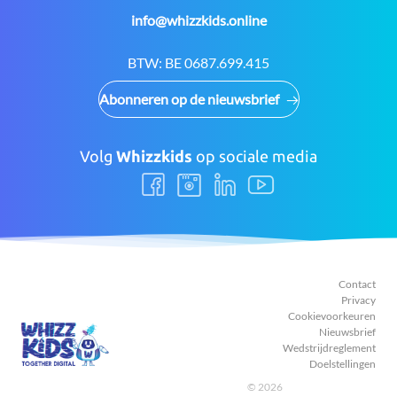
E-
info@whizzkids.online
mail:
BTW:
BE 0687.699.415
Abonneren op de nieuwsbrief
Volg
Whizzkids
op sociale media
Volg
Volg
Volg
Volg
ons
ons
ons
ons
Facebook
Instagram
LinkedIn
Youtube
Contact
Privacy
Cookievoorkeuren
Nieuwsbrief
Wedstrijdreglement
Doelstellingen
© 2026