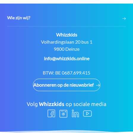
Wie zijn wij?
Contact:
Whizzkids
Adres:
Volhardingslaan 20 bus 1
9800 Deinze
E-
info@whizzkids.online
mail:
BTW:
BE 0687.699.415
Abonneren op de nieuwsbrief
Volg
Whizzkids
op sociale media
Volg
Volg
Volg
Volg
ons
ons
ons
ons
Facebook
Instagram
LinkedIn
Youtube