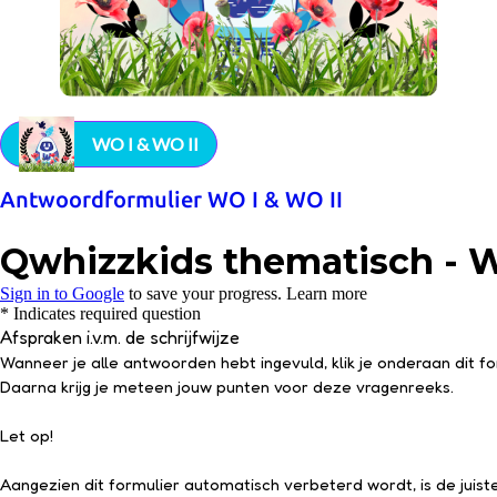
WO I & WO II
Antwoordformulier WO I & WO II