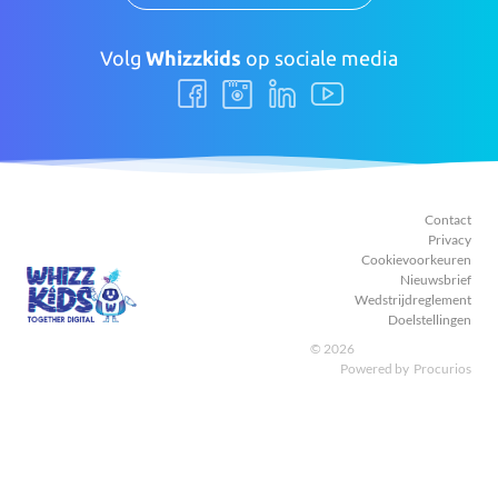
Volg
Whizzkids
op sociale media
Volg
Volg
Volg
Volg
ons
ons
ons
ons
Facebook
Instagram
LinkedIn
Youtube
Contact
Privacy
Cookievoorkeuren
Nieuwsbrief
Wedstrijdreglement
Doelstellingen
© 2026
Powered by
Procurios