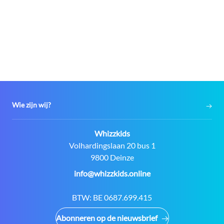
Wie zijn wij?
Contact:
Whizzkids
Adres:
Volhardingslaan 20 bus 1
9800 Deinze
E-
info@whizzkids.online
mail:
BTW:
BE 0687.699.415
Abonneren op de nieuwsbrief