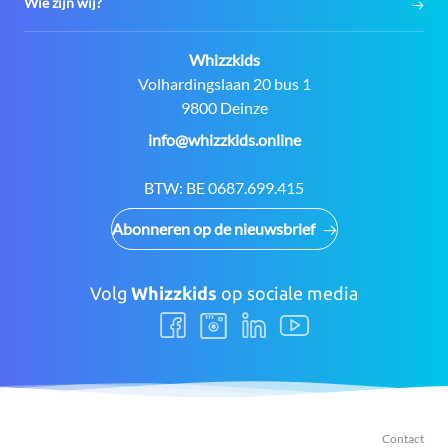
Wie zijn wij?
Contact:
Whizzkids
Adres:
Volhardingslaan 20 bus 1
9800 Deinze
E-
info@whizzkids.online
mail:
BTW:
BE 0687.699.415
Abonneren op de nieuwsbrief
Volg
Whizzkids
op sociale media
Volg
Volg
Volg
Volg
ons
ons
ons
ons
Facebook
Instagram
LinkedIn
Youtube
Contact