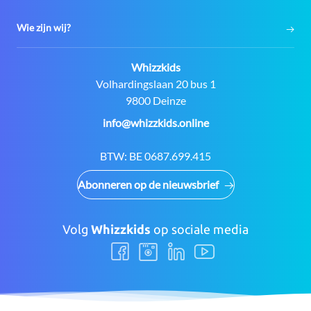
Wie zijn wij?
Contact:
Whizzkids
Adres:
Volhardingslaan 20 bus 1
9800 Deinze
E-
info@whizzkids.online
mail:
BTW:
BE 0687.699.415
Abonneren op de nieuwsbrief
Volg
Whizzkids
op sociale media
Volg
Volg
Volg
Volg
ons
ons
ons
ons
Facebook
Instagram
LinkedIn
Youtube