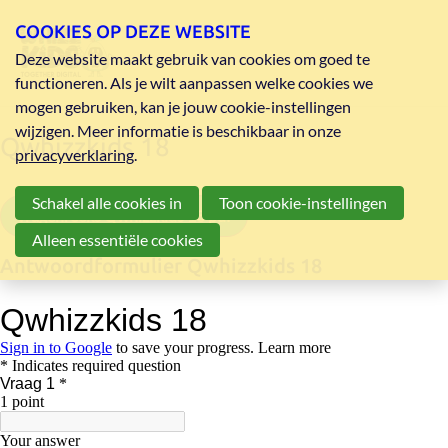
COOKIES OP DEZE WEBSITE
Deze website maakt gebruik van cookies om goed te
functioneren. Als je wilt aanpassen welke cookies we
mogen gebruiken, kan je jouw cookie-instellingen
wijzigen. Meer informatie is beschikbaar in onze
Qwhizzkids 18
privacyverklaring
.
Schakel alle cookies in
Toon cookie-instellingen
vragenreeks Qwhizzkids 18 pdf
Alleen essentiële cookies
Antwoordformulier Qwhizzkids 18