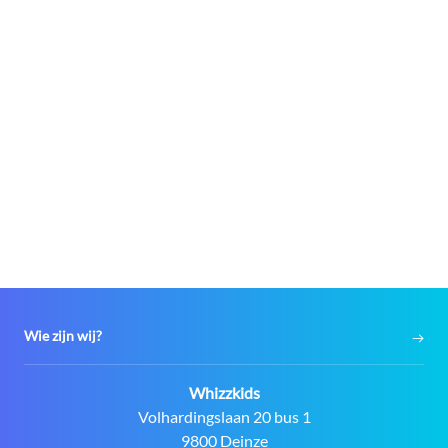
Wie zijn wij?
Contact:
Whizzkids
Adres:
Volhardingslaan 20 bus 1
9800 Deinze