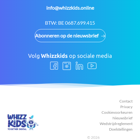
E-
info@whizzkids.online
mail:
BTW:
BE 0687.699.415
Abonneren op de nieuwsbrief
Volg
Whizzkids
op sociale media
Volg
Volg
Volg
Volg
ons
ons
ons
ons
Facebook
Instagram
LinkedIn
Youtube
Contact
Privacy
Cookievoorkeuren
Nieuwsbrief
Wedstrijdreglement
Doelstellingen
© 2026