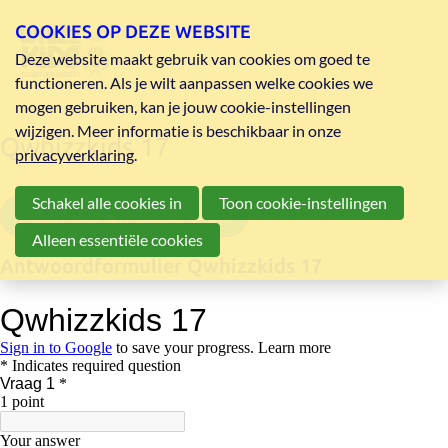
COOKIES OP DEZE WEBSITE
Deze website maakt gebruik van cookies om goed te
functioneren. Als je wilt aanpassen welke cookies we
mogen gebruiken, kan je jouw cookie-instellingen
wijzigen. Meer informatie is beschikbaar in onze
Qwhizzkids 17
privacyverklaring
.
Schakel alle cookies in
Toon cookie-instellingen
vragenreeks Qwhizzkids 17 pdf
Alleen essentiële cookies
Antwoordformulier Qwhizzkids 17