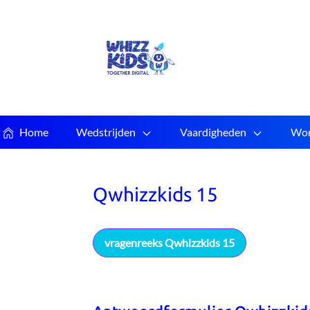
Home
Wedstrijden
Vaardigheden
Wor
Qwhizzkids 15
vragenreeks Qwhizzkids 15