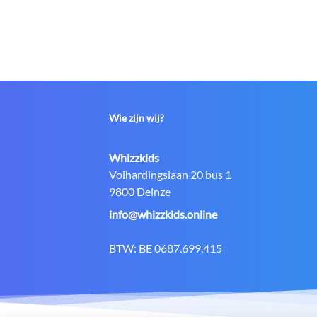
Wie zijn wij?
Contact:
Whizzkids
Adres:
Volhardingslaan 20 bus 1
9800 Deinze
E-
info@whizzkids.online
mail:
BTW:
BE 0687.699.415