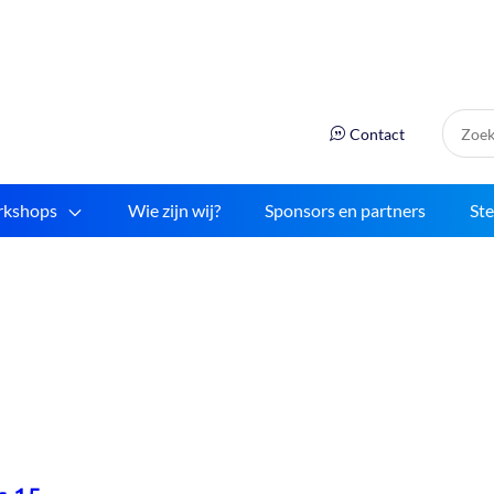
Zoek:
Contact
kshops
Wie zijn wij?
Sponsors en partners
St