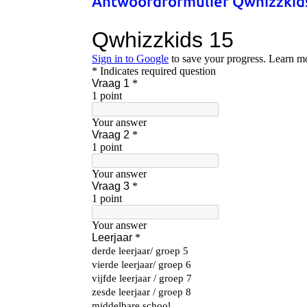
Antwoordformulier Qwhizzkid