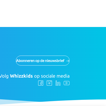
Abonneren op de nieuwsbrief
Volg
Whizzkids
op sociale media
Volg
Volg
Volg
Volg
ons
ons
ons
ons
Facebook
Instagram
LinkedIn
Youtube