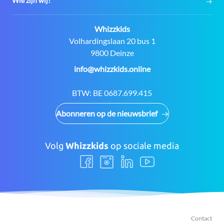
Wie zijn wij?
Contact:
Whizzkids
Adres:
Volhardingslaan 20 bus 1
9800 Deinze
E-
info@whizzkids.online
mail:
BTW:
BE 0687.699.415
Abonneren op de nieuwsbrief
Volg
Whizzkids
op sociale media
Volg
Volg
Volg
Volg
ons
ons
ons
ons
Facebook
Instagram
LinkedIn
Youtube
Contact