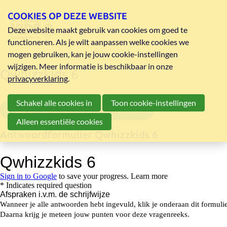
COOKIES OP DEZE WEBSITE
Deze website maakt gebruik van cookies om goed te
functioneren. Als je wilt aanpassen welke cookies we
mogen gebruiken, kan je jouw cookie-instellingen
wijzigen. Meer informatie is beschikbaar in onze
Qwhizzkids 6
privacyverklaring
.
Schakel alle cookies in
Toon cookie-instellingen
vragenreeks Qwhizzkids 6 pdf
Alleen essentiële cookies
Antwoordformulier Qwhizzkids 6