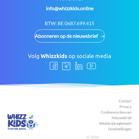
E-
info@whizzkids.online
mail:
BTW:
BE 0687.699.415
Abonneren op de nieuwsbrief
Volg
Whizzkids
op sociale media
Volg
Volg
Volg
Volg
ons
ons
ons
ons
Facebook
Instagram
LinkedIn
Youtube
Contact
Privacy
Cookievoorkeuren
Nieuwsbrief
Wedstrijdreglement
Doelstellingen
© 2026