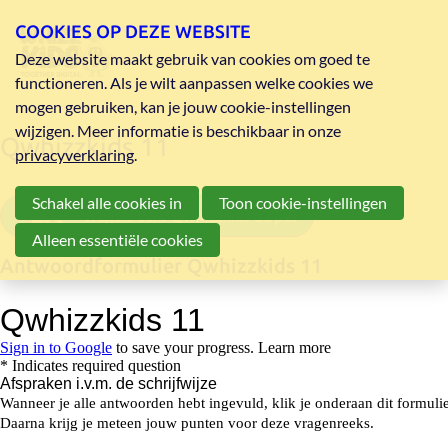
COOKIES OP DEZE WEBSITE
Deze website maakt gebruik van cookies om goed te
functioneren. Als je wilt aanpassen welke cookies we
mogen gebruiken, kan je jouw cookie-instellingen
wijzigen. Meer informatie is beschikbaar in onze
Qwhizzkids 11
privacyverklaring
.
Schakel alle cookies in
Toon cookie-instellingen
vragenreeks Qwhizzkids 11 pdf
Alleen essentiële cookies
Antwoordformulier Qwhizzkids 11