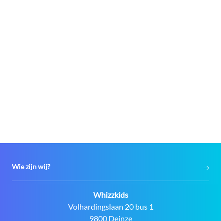
Wie zijn wij?
Contact:
Whizzkids
Adres:
Volhardingslaan 20 bus 1
9800 Deinze