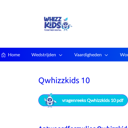
Home
Wedstrijden
Vaardigheden
Wor
Qwhizzkids 10
vragenreeks Qwhizzkids 10 pdf