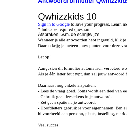
Antwoordformulier Qwhizzkid