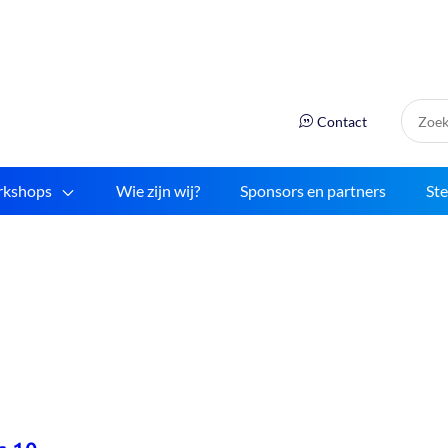
Zoek:
Contact
kshops
Wie zijn wij?
Sponsors en partners
St