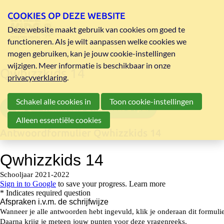
COOKIES OP DEZE WEBSITE
Deze website maakt gebruik van cookies om goed te
functioneren. Als je wilt aanpassen welke cookies we
mogen gebruiken, kan je jouw cookie-instellingen
wijzigen. Meer informatie is beschikbaar in onze
Qwhizzkids 14
privacyverklaring
.
Schakel alle cookies in
Toon cookie-instellingen
vragenreeks Qwhizzkids 14 pdf
Alleen essentiële cookies
Antwoordformulier Qwhizzkids 14