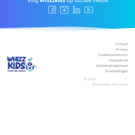
Volg
Whizzkids
op sociale media
Volg
Volg
Volg
Volg
ons
ons
ons
ons
Facebook
Instagram
LinkedIn
Youtube
Contact
Privacy
Cookievoorkeuren
Nieuwsbrief
Wedstrijdreglement
Doelstellingen
© 2026
Powered by
Procurios