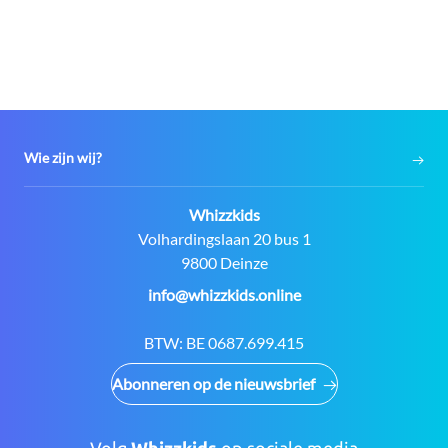
Wie zijn wij?
Contact:
Whizzkids
Adres:
Volhardingslaan 20 bus 1
9800 Deinze
E-
info@whizzkids.online
mail:
BTW:
BE 0687.699.415
Abonneren op de nieuwsbrief