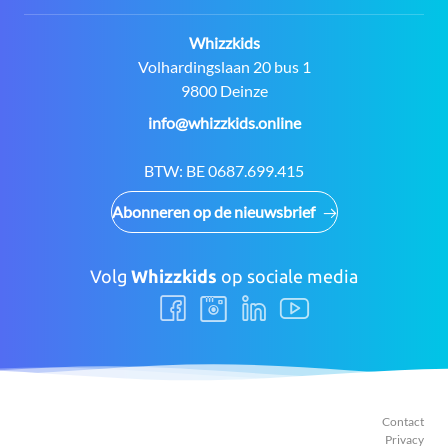
Contact:
Whizzkids
Adres:
Volhardingslaan 20 bus 1
9800 Deinze
E-
info@whizzkids.online
mail:
BTW:
BE 0687.699.415
Abonneren op de nieuwsbrief
Volg
Whizzkids
op sociale media
Volg
Volg
Volg
Volg
ons
ons
ons
ons
Facebook
Instagram
LinkedIn
Youtube
Contact
Privacy