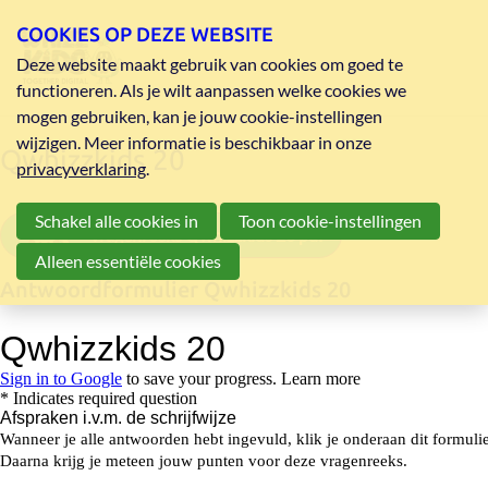
COOKIES OP DEZE WEBSITE
Deze website maakt gebruik van cookies om goed te
functioneren. Als je wilt aanpassen welke cookies we
mogen gebruiken, kan je jouw cookie-instellingen
wijzigen. Meer informatie is beschikbaar in onze
Qwhizzkids 20
privacyverklaring
.
Schakel alle cookies in
Toon cookie-instellingen
vragenreeks Qwhizzkids 20 pdf
Alleen essentiële cookies
Antwoordformulier Qwhizzkids 20