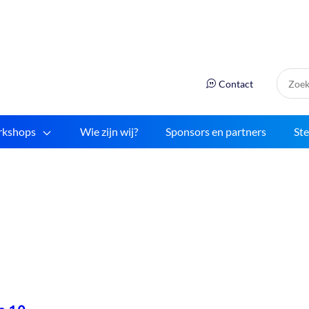
Zoek:
Contact
kshops
Wie zijn wij?
Sponsors en partners
St