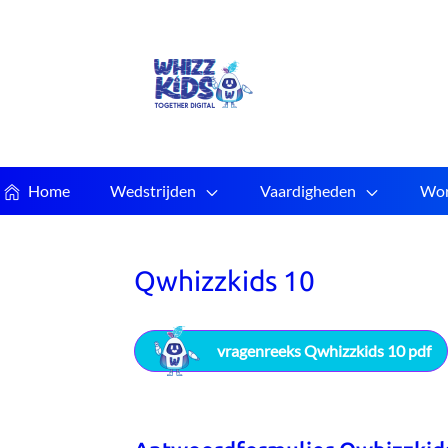
Home
Wedstrijden
Vaardigheden
Wor
Qwhizzkids 10
vragenreeks Qwhizzkids 10 pdf