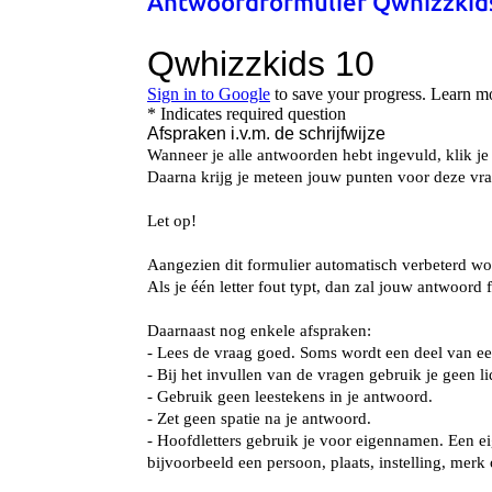
Antwoordformulier Qwhizzkid