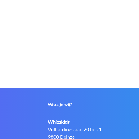
Wie zijn wij?
Contact:
Whizzkids
Adres:
Volhardingslaan 20 bus 1
9800 Deinze