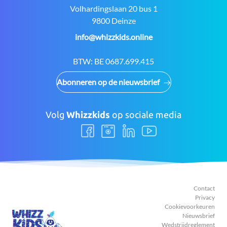
Adres:
Volhardingslaan 20 bus 1
9800 Deinze
E-
info@whizzkids.online
mail:
BTW:
BE 0687.699.415
Abonneren op de nieuwsbrief
Volg
Whizzkids
op sociale media
Volg
Volg
Volg
Volg
ons
ons
ons
ons
Facebook
Instagram
LinkedIn
Youtube
Contact
Privacy
Cookievoorkeuren
Nieuwsbrief
Wedstrijdreglement