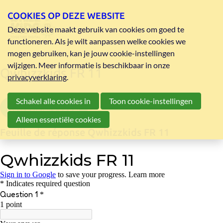
COOKIES OP DEZE WEBSITE
Deze website maakt gebruik van cookies om goed te
functioneren. Als je wilt aanpassen welke cookies we
mogen gebruiken, kan je jouw cookie-instellingen
wijzigen. Meer informatie is beschikbaar in onze
Qwhizzkids FR 11
privacyverklaring
.
Schakel alle cookies in
Toon cookie-instellingen
questionnaire 11 pdf
Alleen essentiële cookies
Feuille de réponse Qwhizzkids FR 11