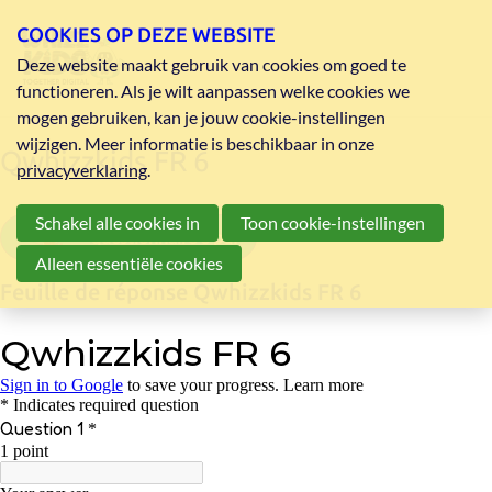
COOKIES OP DEZE WEBSITE
Deze website maakt gebruik van cookies om goed te
functioneren. Als je wilt aanpassen welke cookies we
mogen gebruiken, kan je jouw cookie-instellingen
wijzigen. Meer informatie is beschikbaar in onze
Qwhizzkids FR 6
privacyverklaring
.
Schakel alle cookies in
Toon cookie-instellingen
questionnaire 6 pdf
Alleen essentiële cookies
Feuille de réponse Qwhizzkids FR 6