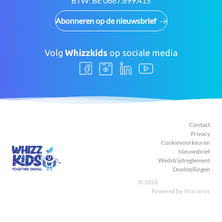
BTW:
BE 0687.699.415
Abonneren op de nieuwsbrief
Volg
Whizzkids
op sociale media
Volg
Volg
Volg
Volg
ons
ons
ons
ons
Facebook
Instagram
LinkedIn
Youtube
Contact
Privacy
Cookievoorkeuren
Nieuwsbrief
Wedstrijdreglement
Doelstellingen
© 2026
Powered by
Procurios