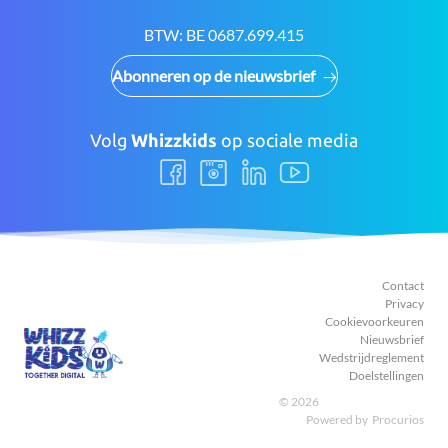
mail:
BTW:
BE 0687.699.415
Abonneren op de nieuwsbrief
Volg
Whizzkids
op sociale media
Volg
Volg
Volg
Volg
ons
ons
ons
ons
Facebook
Instagram
LinkedIn
Youtube
Contact
Privacy
Cookievoorkeuren
Nieuwsbrief
Wedstrijdreglement
Doelstellingen
© 2026
Powered by
Procurios