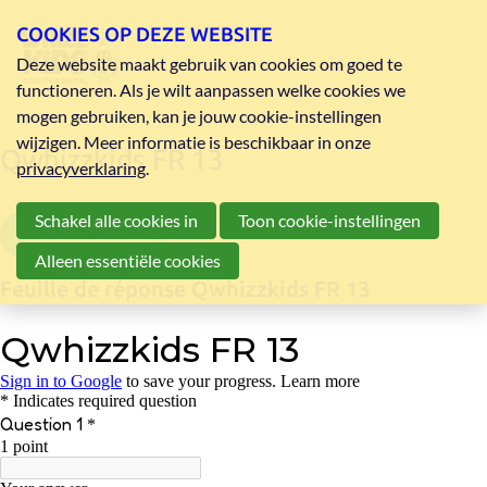
COOKIES OP DEZE WEBSITE
Deze website maakt gebruik van cookies om goed te
functioneren. Als je wilt aanpassen welke cookies we
mogen gebruiken, kan je jouw cookie-instellingen
wijzigen. Meer informatie is beschikbaar in onze
Qwhizzkids FR 13
privacyverklaring
.
Schakel alle cookies in
Toon cookie-instellingen
questionnaire pdf
Alleen essentiële cookies
Feuille de réponse Qwhizzkids FR 13