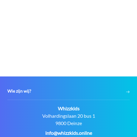
Wie zijn wij?
Contact:
Whizzkids
Adres:
Volhardingslaan 20 bus 1
9800 Deinze
E-
info@whizzkids.online