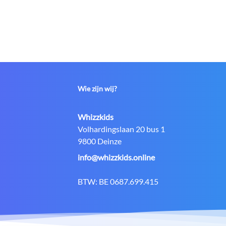
Wie zijn wij?
Contact:
Whizzkids
Adres:
Volhardingslaan 20 bus 1
9800 Deinze
E-
info@whizzkids.online
mail:
BTW:
BE 0687.699.415