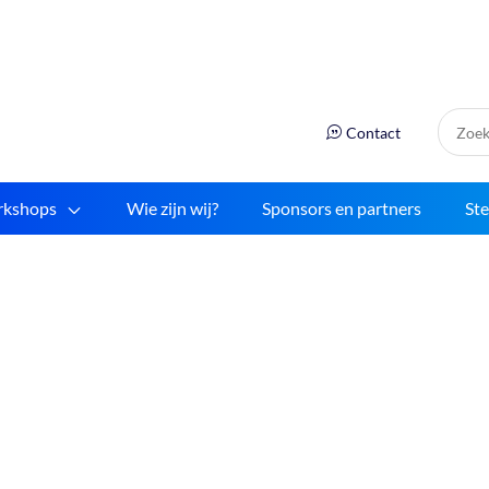
Zoek:
Contact
kshops
Wie zijn wij?
Sponsors en partners
St