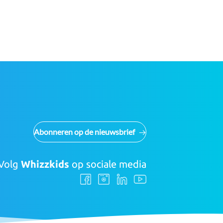
Abonneren op de nieuwsbrief
Volg
Whizzkids
op sociale media
Volg
Volg
Volg
Volg
ons
ons
ons
ons
Facebook
Instagram
LinkedIn
Youtube