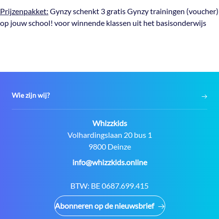
Prijzenpakket:
Gynzy schenkt 3
gratis Gynzy trainingen (voucher)
op jouw school! voor winnende klassen uit het basisonderwijs
Wie zijn wij?
Contact:
Whizzkids
Adres:
Volhardingslaan 20 bus 1
9800 Deinze
E-
info@whizzkids.online
mail:
BTW:
BE 0687.699.415
Abonneren op de nieuwsbrief