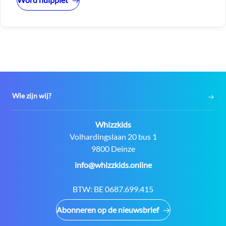
Wie zijn wij?
Contact:
Whizzkids
Adres:
Volhardingslaan 20 bus 1
9800 Deinze
E-
info@whizzkids.online
mail:
BTW:
BE 0687.699.415
Abonneren op de nieuwsbrief