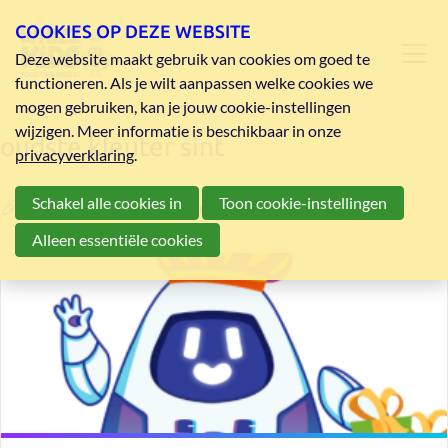
COOKIES OP DEZE WEBSITE
Deze website maakt gebruik van cookies om goed te
functioneren. Als je wilt aanpassen welke cookies we
mogen gebruiken, kan je jouw cookie-instellingen
wijzigen. Meer informatie is beschikbaar in onze
oudste kleuter sint
privacyverklaring
.
Schakel alle cookies in
Toon cookie-instellingen
🎉Word hulppiet van de Sint! 🎉
Alleen essentiële cookies